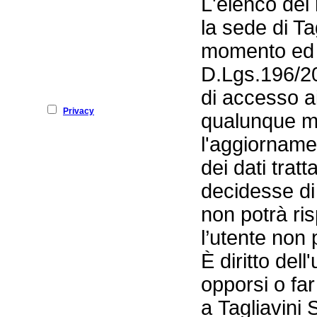
L'elenco dei 
la sede di Ta
momento ed in 
D.Lgs.196/200
di accesso ai 
Privacy
qualunque mo
l'aggiornament
dei dati tratt
decidesse di 
non potrà ris
l’utente non 
È diritto del
opporsi o far
a Tagliavini 