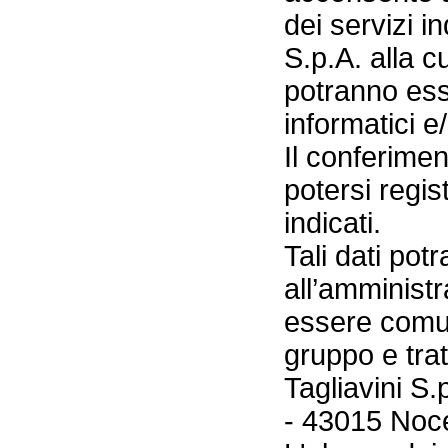
dei servizi i
S.p.A. alla cu
potranno esse
informatici e/
Il conferimen
potersi regis
indicati.
Tali dati pot
all’amministr
essere comun
gruppo e tratt
Tagliavini S.
- 43015 Nocet